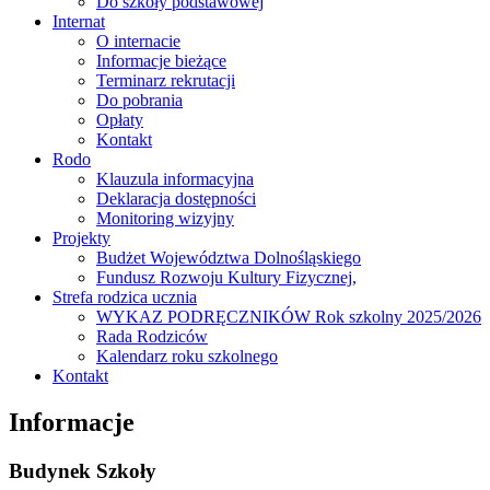
Do szkoły podstawowej
Internat
O internacie
Informacje bieżące
Terminarz rekrutacji
Do pobrania
Opłaty
Kontakt
Rodo
Klauzula informacyjna
Deklaracja dostępności
Monitoring wizyjny
Projekty
Budżet Województwa Dolnośląskiego
Fundusz Rozwoju Kultury Fizycznej,
Strefa rodzica ucznia
WYKAZ PODRĘCZNIKÓW Rok szkolny 2025/2026
Rada Rodziców
Kalendarz roku szkolnego
Kontakt
Informacje
Budynek Szkoły