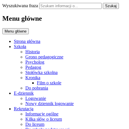
Wyszukiwana fraza
Szukaj
Menu główne
Menu główne
Strona główna
Szkoła
Historia
Grono pedagogiczne
Psycholog
Pedagog
Stołówka szkolna
Kronika
Film o szkole
Do pobrania
E-dziennik
Logowanie
Nowy dziennik logowanie
Rekrutacja
Informacje ogólne
Kilka słów o liceum
Do liceum