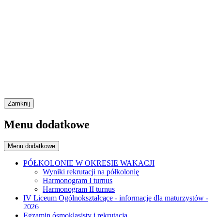
Zamknij
Menu dodatkowe
Menu dodatkowe
PÓŁKOLONIE W OKRESIE WAKACJI
Wyniki rekrutacji na półkolonię
Harmonogram I turnus
Harmonogram II turnus
IV Liceum Ogólnokształcące - informacje dla maturzystów -
2026
Egzamin ósmoklasisty i rekrutacja