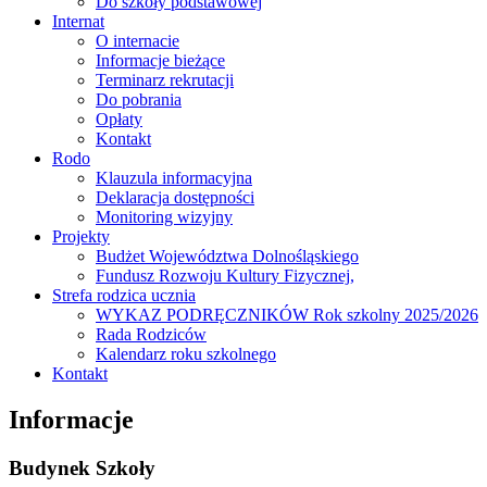
Do szkoły podstawowej
Internat
O internacie
Informacje bieżące
Terminarz rekrutacji
Do pobrania
Opłaty
Kontakt
Rodo
Klauzula informacyjna
Deklaracja dostępności
Monitoring wizyjny
Projekty
Budżet Województwa Dolnośląskiego
Fundusz Rozwoju Kultury Fizycznej,
Strefa rodzica ucznia
WYKAZ PODRĘCZNIKÓW Rok szkolny 2025/2026
Rada Rodziców
Kalendarz roku szkolnego
Kontakt
Informacje
Budynek Szkoły