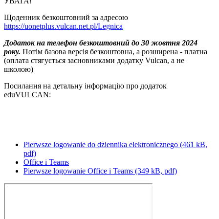
УВАГА!
Щоденник безкоштовний за адресою
https://uonetplus.vulcan.net.pl/Legnica
Додаток на телефон безкоштовний до 30 жовтня 2024
року.
Потім базова версія безкоштовна, а розширена - платна
(оплата стягується засновниками додатку Vulcan, а не
школою)
Посилання на детальну інформацію про додаток
eduVULCAN:
Pierwsze logowanie do dziennika elektronicznego (461 kB,
pdf)
Office i Teams
Pierwsze logowanie Office i Teams (349 kB, pdf)