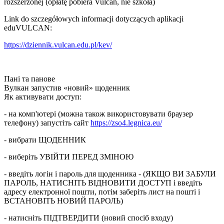
rozszerzonej (opłatę pobiera Vulcan, nie szkoła)
Link do szczegółowych informacji dotyczących aplikacji
eduVULCAN:
https://dziennik.vulcan.edu.pl/kev/
Пані та панове
Вулкан запустив «новий» щоденник
Як активувати доступ:
- на комп'ютері (можна також використовувати браузер
телефону) запустіть сайт
https://zso4.legnica.eu/
- вибрати ЩОДЕННИК
- виберіть УВІЙТИ ПЕРЕД ЗМІНОЮ
- введіть логін і пароль для щоденника - (ЯКЩО ВИ ЗАБУЛИ
ПАРОЛЬ, НАТИСНІТЬ ВІДНОВИТИ ДОСТУП і введіть
адресу електронної пошти, потім заберіть лист на пошті і
ВСТАНОВІТЬ НОВИЙ ПАРОЛЬ)
- натисніть ПІДТВЕРДИТИ (новий спосіб входу)