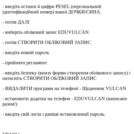
- введіть останні 4 цифри PESEL (персональний
ідентифікаційний номер) вашої ДОЧКИ/СИНА.
- потім ДАЛІ
- виберіть обліковий запис EDUVULCAN
- потім СТВОРИТИ ОБЛІКОВИЙ ЗАПИС
- введіть новий пароль
- прийняти регламент
- введіть безпеку (внизу форми створення облікового запису) і
натисніть СТВОРИТИ ОБЛІКОВИЙ ЗАПИС
- ВИДАЛИТИ програми на телефоні - Щоденник VULCAN
- встановити додатки на телефон - EDUVULCAN (написано
разом!)
- введіть свій логін і раніше встановлений пароль.