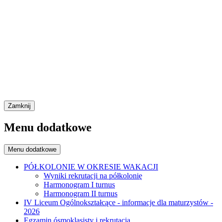
Zamknij
Menu dodatkowe
Menu dodatkowe
PÓŁKOLONIE W OKRESIE WAKACJI
Wyniki rekrutacji na półkolonię
Harmonogram I turnus
Harmonogram II turnus
IV Liceum Ogólnokształcące - informacje dla maturzystów -
2026
Egzamin ósmoklasisty i rekrutacja