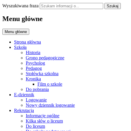
Wyszukiwana fraza
Szukaj
Menu główne
Menu główne
Strona główna
Szkoła
Historia
Grono pedagogiczne
Psycholog
Pedagog
Stołówka szkolna
Kronika
Film o szkole
Do pobrania
E-dziennik
Logowanie
Nowy dziennik logowanie
Rekrutacja
Informacje ogólne
Kilka słów o liceum
Do liceum