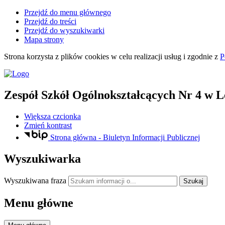
Przejdź do menu głównego
Przejdź do treści
Przejdź do wyszukiwarki
Mapa strony
Strona korzysta z plików
cookies
w celu realizacji usług i zgodnie z
P
Zespół Szkół Ogólnokształcących Nr 4
w L
Większa czcionka
Zmień kontrast
Strona główna - Biuletyn Informacji Publicznej
Wyszukiwarka
Wyszukiwana fraza
Szukaj
Menu główne