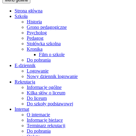
Menu główne
Strona główna
Szkoła
Historia
Grono pedagogiczne
Psycholog
Pedagog
Stołówka szkolna
Kronika
Film o szkole
Do pobrania
E-dziennik
Logowanie
Nowy dziennik logowanie
Rekrutacja
Informacje ogólne
Kilka słów o liceum
Do liceum
Do szkoły podstawowej
Internat
O internacie
Informacje bieżące
Terminarz rekrutacji
Do pobrania