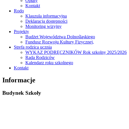
Opłaty
Kontakt
Rodo
Klauzula informacyjna
Deklaracja dostępności
Monitoring wizyjny
Projekty
Budżet Województwa Dolnośląskiego
Fundusz Rozwoju Kultury Fizycznej,
Strefa rodzica ucznia
WYKAZ PODRĘCZNIKÓW Rok szkolny 2025/2026
Rada Rodziców
Kalendarz roku szkolnego
Kontakt
Informacje
Budynek Szkoły