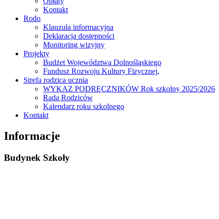
Opłaty
Kontakt
Rodo
Klauzula informacyjna
Deklaracja dostępności
Monitoring wizyjny
Projekty
Budżet Województwa Dolnośląskiego
Fundusz Rozwoju Kultury Fizycznej,
Strefa rodzica ucznia
WYKAZ PODRĘCZNIKÓW Rok szkolny 2025/2026
Rada Rodziców
Kalendarz roku szkolnego
Kontakt
Informacje
Budynek Szkoły