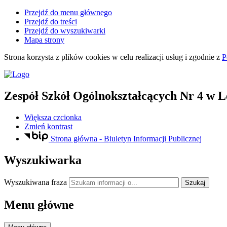
Przejdź do menu głównego
Przejdź do treści
Przejdź do wyszukiwarki
Mapa strony
Strona korzysta z plików
cookies
w celu realizacji usług i zgodnie z
P
Zespół Szkół Ogólnokształcących Nr 4
w L
Większa czcionka
Zmień kontrast
Strona główna - Biuletyn Informacji Publicznej
Wyszukiwarka
Wyszukiwana fraza
Szukaj
Menu główne