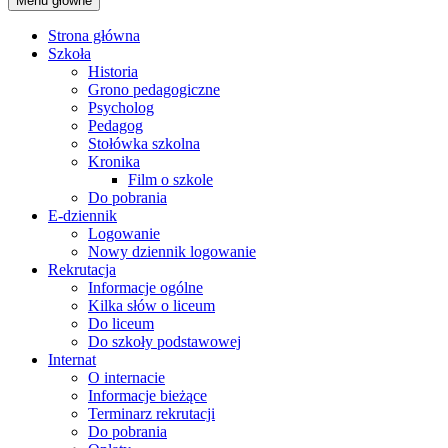
Menu główne
Strona główna
Szkoła
Historia
Grono pedagogiczne
Psycholog
Pedagog
Stołówka szkolna
Kronika
Film o szkole
Do pobrania
E-dziennik
Logowanie
Nowy dziennik logowanie
Rekrutacja
Informacje ogólne
Kilka słów o liceum
Do liceum
Do szkoły podstawowej
Internat
O internacie
Informacje bieżące
Terminarz rekrutacji
Do pobrania