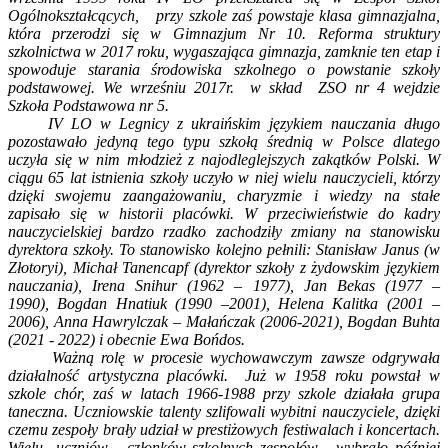
Ogólnokształcących, przy szkole zaś powstaje klasa gimnazjalna,
która przerodzi się w Gimnazjum Nr 10. Reforma struktury
szkolnictwa w 2017
roku, wygaszająca gimnazja, zamknie ten etap i
spowoduje starania środowiska szkolnego o powstanie szkoły
podstawowej. We wrześniu 2017r. w skład ZSO nr 4 wejdzie
Szkoła Podstawowa nr 5.
IV LO w Legnicy z ukraińskim językiem nauczania długo
pozostawało jedyną tego typu szkołą średnią w Polsce dlatego
uczyła się w nim młodzież z najodleglejszych zakątków Polski. W
ciągu 65 lat istnienia szkoły uczyło w niej wielu nauczycieli, którzy
dzięki swojemu zaangażowaniu, charyzmie i wiedzy na stałe
zapisało się w historii placówki. W przeciwieństwie do kadry
nauczycielskiej bardzo rzadko zachodziły zmiany na stanowisku
dyrektora szkoły. To stanowisko kolejno pełnili: Stanisław Janus (w
Złotoryi), Michał Tanencapf (dyrektor szkoły z żydowskim językiem
nauczania), Irena Snihur (1962 –
1977), Jan Bekas (1977 –
1990), Bogdan Hnatiuk (1990 –2001), Helena Kalitka (2001 –
2006), Anna Hawrylczak – Małańczak (2006-2021), Bogdan Buhta
(2021 - 2022) i obecnie Ewa Bońdos.
Ważną rolę w procesie wychowawczym zawsze odgrywała
działalność artystyczna placówki. Już w 1958 roku powstał w
szkole chór, zaś w latach 1966-1988 przy szkole działała grupa
taneczna. Uczniowskie talenty szlifowali wybitni nauczyciele, dzięki
czemu zespoły brały udział w prestiżowych festiwalach i koncertach.
Wielu uczniów - członków szkolnych zespołów - wybrało później