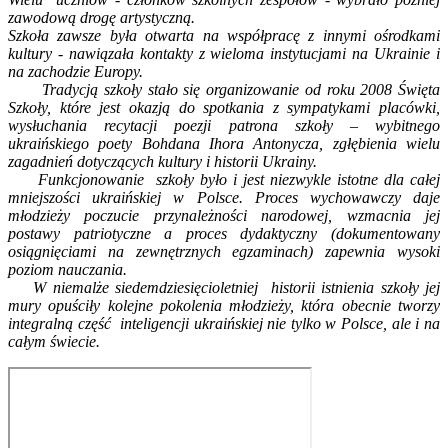
zawodową drogę artystyczną.
Szkoła zawsze była otwarta na współpracę z innymi ośrodkami
kultury - nawiązała kontakty z wieloma instytucjami na Ukrainie i
na zachodzie Europy.
Tradycją szkoły stało się organizowanie od roku 2008 Święta
Szkoły, które jest okazją do spotkania z sympatykami placówki,
wysłuchania recytacji poezji patrona szkoły – wybitnego
ukraińskiego poety Bohdana Ihora Antonycza, zgłębienia wielu
zagadnień dotyczących kultury i historii Ukrainy.
Funkcjonowanie szkoły było i jest niezwykle istotne dla całej
mniejszości ukraińskiej w Polsce. Proces wychowawczy daje
młodzieży poczucie przynależności narodowej, wzmacnia jej
postawy patriotyczne a proces dydaktyczny (dokumentowany
osiągnięciami na zewnętrznych egzaminach) zapewnia wysoki
poziom nauczania.
W niemalże siedemdziesięcioletniej historii istnienia szkoły jej
mury opuściły kolejne pokolenia młodzieży, która obecnie tworzy
integralną część inteligencji ukraińskiej nie tylko w Polsce, ale i na
całym świecie.