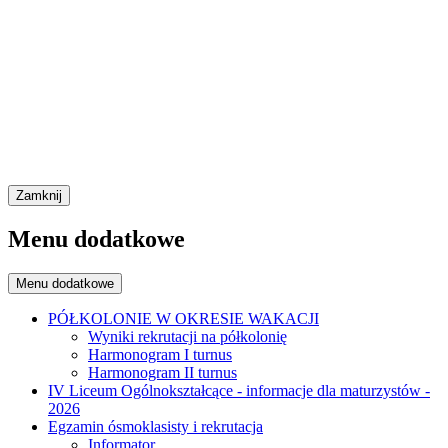
Zamknij
Menu dodatkowe
Menu dodatkowe
PÓŁKOLONIE W OKRESIE WAKACJI
Wyniki rekrutacji na półkolonię
Harmonogram I turnus
Harmonogram II turnus
IV Liceum Ogólnokształcące - informacje dla maturzystów -
2026
Egzamin ósmoklasisty i rekrutacja
Informator