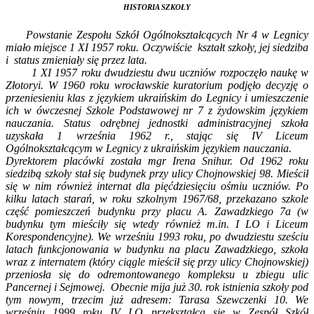
HISTORIA SZKOŁY
Powstanie Zespołu Szkół Ogólnokształcących Nr 4 w Legnicy
miało miejsce 1 XI 1957 roku. Oczywiście kształt szkoły, jej siedziba
i status zmieniały się przez lata.
1 XI 1957 roku dwudziestu dwu uczniów rozpoczęło naukę w
Złotoryi. W 1960 roku wrocławskie kuratorium podjęło decyzję o
przeniesieniu klas z językiem ukraińskim do Legnicy i umieszczenie
ich w ówczesnej Szkole Podstawowej nr 7 z żydowskim językiem
nauczania. Status odrębnej jednostki administracyjnej szkoła
uzyskała 1 września 1962 r., stając się IV Liceum
Ogólnokształcącym w Legnicy z ukraińskim językiem nauczania.
Dyrektorem placówki została mgr Irena Snihur. Od 1962 roku
siedzibą szkoły stał się budynek przy ulicy Chojnowskiej 98. Mieścił
się w nim również internat dla pięćdziesięciu ośmiu uczniów. Po
kilku latach starań, w roku szkolnym 1967/68, przekazano szkole
część pomieszczeń budynku przy placu A. Zawadzkiego 7a (w
budynku tym mieściły się wtedy również m.in. I LO i Liceum
Korespondencyjne). We wrześniu 1993 roku, po dwudziestu sześciu
latach funkcjonowania w budynku na placu Zawadzkiego, szkoła
wraz z internatem (który ciągle mieścił się przy ulicy Chojnowskiej)
przeniosła się do odremontowanego kompleksu u zbiegu ulic
Pancernej i Sejmowej. Obecnie mija już 30. rok istnienia szkoły pod
tym nowym, trzecim już adresem: Tarasa Szewczenki 10. We
wrześniu 1999 roku IV LO przekształca się w Zespół Szkół