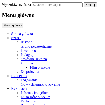
Wyszukiwana fraza
Szukaj
Menu główne
Menu główne
Strona główna
Szkoła
Historia
Grono pedagogiczne
Psycholog
Pedagog
Stołówka szkolna
Kronika
Film o szkole
Do pobrania
E-dziennik
Logowanie
Nowy dziennik logowanie
Rekrutacja
Informacje ogólne
Kilka słów o liceum
Do liceum