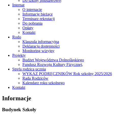
Do szkoły podstawowej
Internat
O internacie
Informacje bieżące
Terminarz rekrutacji
Do pobrania
Opłaty
Kontakt
Rodo
Klauzula informacyjna
Deklaracja dostępności
Monitoring wizyjny
Projekty
Budżet Województwa Dolnośląskiego
Fundusz Rozwoju Kultury Fizycznej,
Strefa rodzica ucznia
WYKAZ PODRĘCZNIKÓW Rok szkolny 2025/2026
Rada Rodziców
Kalendarz roku szkolnego
Kontakt
Informacje
Budynek Szkoły