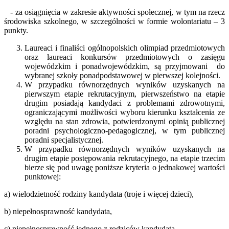
- za osiągnięcia w zakresie aktywności społecznej, w tym na rzecz
środowiska szkolnego, w szczególności w formie wolontariatu – 3
punkty.
Laureaci i finaliści ogólnopolskich olimpiad przedmiotowych
oraz laureaci konkursów przedmiotowych o zasięgu
wojewódzkim i ponadwojewódzkim, są przyjmowani do
wybranej szkoły ponadpodstawowej w pierwszej kolejności.
W przypadku równorzędnych wyników uzyskanych na
pierwszym etapie rekrutacyjnym, pierwszeństwo na etapie
drugim posiadają kandydaci z problemami zdrowotnymi,
ograniczającymi możliwości wyboru kierunku kształcenia ze
względu na stan zdrowia, potwierdzonymi opinią publicznej
poradni psychologiczno-pedagogicznej, w tym publicznej
poradni specjalistycznej.
W przypadku równorzędnych wyników uzyskanych na
drugim etapie postępowania rekrutacyjnego, na etapie trzecim
bierze się pod uwagę poniższe kryteria o jednakowej wartości
punktowej:
a) wielodzietność rodziny kandydata (troje i więcej dzieci),
b) niepełnosprawność kandydata,
c) niepełnosprawność jednego z rodziców kandydata,