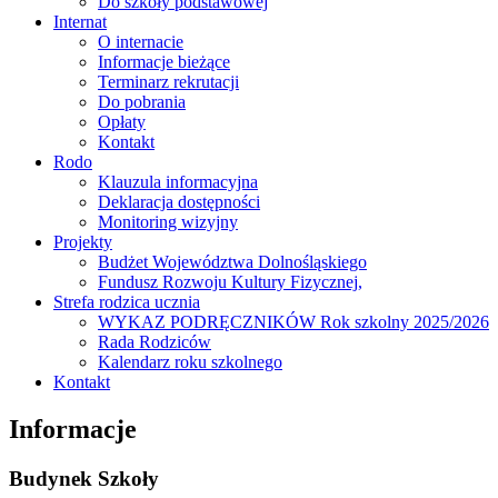
Do szkoły podstawowej
Internat
O internacie
Informacje bieżące
Terminarz rekrutacji
Do pobrania
Opłaty
Kontakt
Rodo
Klauzula informacyjna
Deklaracja dostępności
Monitoring wizyjny
Projekty
Budżet Województwa Dolnośląskiego
Fundusz Rozwoju Kultury Fizycznej,
Strefa rodzica ucznia
WYKAZ PODRĘCZNIKÓW Rok szkolny 2025/2026
Rada Rodziców
Kalendarz roku szkolnego
Kontakt
Informacje
Budynek Szkoły