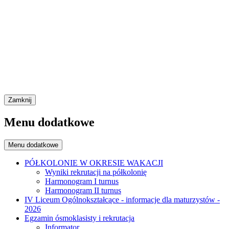
Zamknij
Menu dodatkowe
Menu dodatkowe
PÓŁKOLONIE W OKRESIE WAKACJI
Wyniki rekrutacji na półkolonię
Harmonogram I turnus
Harmonogram II turnus
IV Liceum Ogólnokształcące - informacje dla maturzystów -
2026
Egzamin ósmoklasisty i rekrutacja
Informator