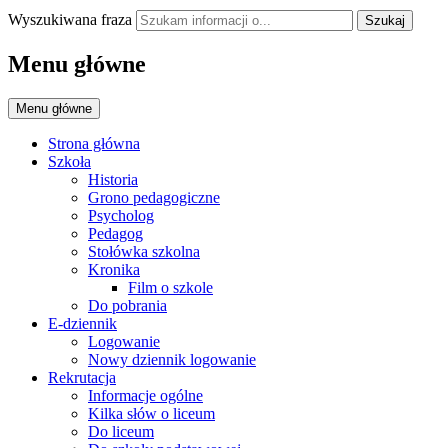
Wyszukiwana fraza
Szukaj
Menu główne
Menu główne
Strona główna
Szkoła
Historia
Grono pedagogiczne
Psycholog
Pedagog
Stołówka szkolna
Kronika
Film o szkole
Do pobrania
E-dziennik
Logowanie
Nowy dziennik logowanie
Rekrutacja
Informacje ogólne
Kilka słów o liceum
Do liceum