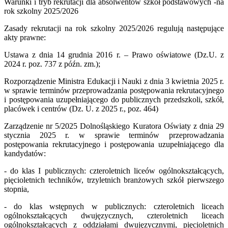
Warunki i tryb rekrutacji dla absolwentów szkół podstawowych -na
rok szkolny 2025/2026
Zasady rekrutacji na rok szkolny 2025/2026 regulują następujące
akty prawne:
Ustawa z dnia 14 grudnia 2016 r. – Prawo oświatowe (Dz.U. z
2024 r. poz. 737 z późn. zm.);
Rozporządzenie Ministra Edukacji i Nauki z dnia 3 kwietnia 2025 r.
w sprawie terminów przeprowadzania postępowania rekrutacyjnego
i postępowania uzupełniającego do publicznych przedszkoli, szkół,
placówek i centrów (Dz. U. z 2025 r., poz. 464)
Zarządzenie nr 5/2025 Dolnośląskiego Kuratora Oświaty z dnia 29
stycznia 2025 r. w sprawie terminów przeprowadzania
postępowania rekrutacyjnego i postępowania uzupełniającego dla
kandydatów:
- do klas I publicznych: czteroletnich liceów ogólnokształcących,
pięcioletnich techników, trzyletnich branżowych szkół pierwszego
stopnia,
- do klas wstępnych w publicznych: czteroletnich liceach
ogólnokształcących dwujęzycznych, czteroletnich liceach
ogólnokształcących z oddziałami dwujęzycznymi, pięcioletnich