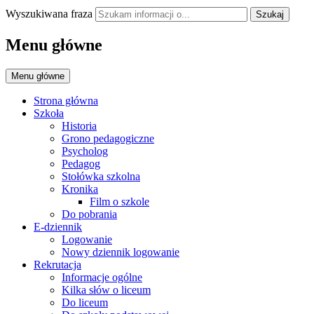
Wyszukiwana fraza
Szukaj
Menu główne
Menu główne
Strona główna
Szkoła
Historia
Grono pedagogiczne
Psycholog
Pedagog
Stołówka szkolna
Kronika
Film o szkole
Do pobrania
E-dziennik
Logowanie
Nowy dziennik logowanie
Rekrutacja
Informacje ogólne
Kilka słów o liceum
Do liceum