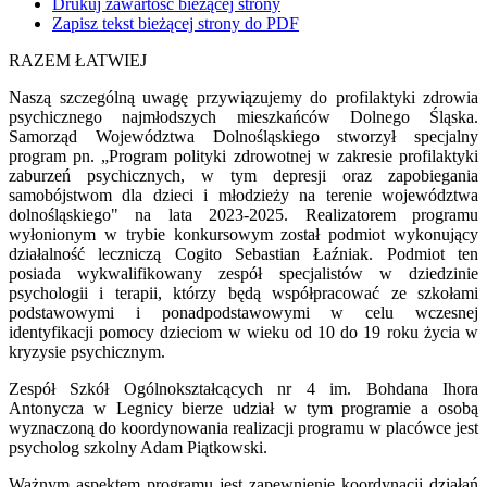
Drukuj zawartość bieżącej strony
Zapisz tekst bieżącej strony do PDF
RAZEM ŁATWIEJ
Naszą szczególną uwagę przywiązujemy do profilaktyki zdrowia
psychicznego najmłodszych mieszkańców Dolnego Śląska.
Samorząd Województwa Dolnośląskiego stworzył specjalny
program pn. „Program polityki zdrowotnej w zakresie profilaktyki
zaburzeń psychicznych, w tym depresji oraz zapobiegania
samobójstwom dla dzieci i młodzieży na terenie województwa
dolnośląskiego" na lata 2023-2025. Realizatorem programu
wyłonionym w trybie konkursowym został podmiot wykonujący
działalność leczniczą Cogito Sebastian Łaźniak. Podmiot ten
posiada wykwalifikowany zespół specjalistów w dziedzinie
psychologii i terapii, którzy będą współpracować ze szkołami
podstawowymi i ponadpodstawowymi w celu wczesnej
identyfikacji pomocy dzieciom w wieku od 10 do 19 roku życia w
kryzysie psychicznym.
Zespół Szkół Ogólnokształcących nr 4 im. Bohdana Ihora
Antonycza w Legnicy bierze udział w tym programie a osobą
wyznaczoną do koordynowania realizacji programu w placówce jest
psycholog szkolny Adam Piątkowski.
Ważnym aspektem programu jest zapewnienie koordynacji działań