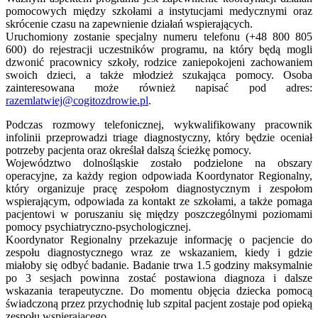
pomocowych między szkołami a instytucjami medycznymi oraz
skrócenie czasu na zapewnienie działań wspierających.
Uruchomiony zostanie specjalny numeru telefonu (+48 800 805
600) do rejestracji uczestników programu, na który będą mogli
dzwonić pracownicy szkoły, rodzice zaniepokojeni zachowaniem
swoich dzieci, a także młodzież szukająca pomocy. Osoba
zainteresowana może również napisać pod adres:
razemlatwiej@cogitozdrowie.pl
.
Podczas rozmowy telefonicznej, wykwalifikowany pracownik
infolinii przeprowadzi triage diagnostyczny, który będzie oceniał
potrzeby pacjenta oraz określał dalszą ścieżkę pomocy.
Województwo dolnośląskie zostało podzielone na obszary
operacyjne, za każdy region odpowiada Koordynator Regionalny,
który organizuje pracę zespołom diagnostycznym i zespołom
wspierającym, odpowiada za kontakt ze szkołami, a także pomaga
pacjentowi w poruszaniu się między poszczególnymi poziomami
pomocy psychiatryczno-psychologicznej.
Koordynator Regionalny przekazuje informację o pacjencie do
zespołu diagnostycznego wraz ze wskazaniem, kiedy i gdzie
miałoby się odbyć badanie. Badanie trwa 1.5 godziny maksymalnie
po 3 sesjach powinna zostać postawiona diagnoza i dalsze
wskazania terapeutyczne. Do momentu objęcia dziecka pomocą
świadczoną przez przychodnię lub szpital pacjent zostaje pod opieką
zespołu wspierającego.