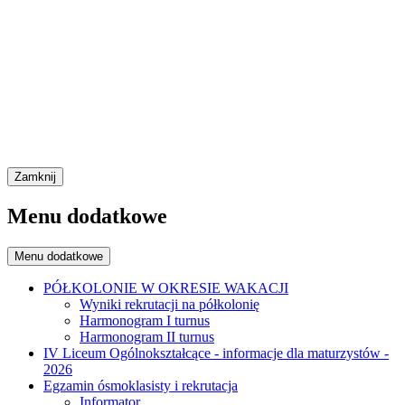
Zamknij
Menu dodatkowe
Menu dodatkowe
PÓŁKOLONIE W OKRESIE WAKACJI
Wyniki rekrutacji na półkolonię
Harmonogram I turnus
Harmonogram II turnus
IV Liceum Ogólnokształcące - informacje dla maturzystów -
2026
Egzamin ósmoklasisty i rekrutacja
Informator