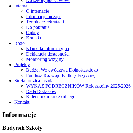
Do szkoły podstawowej
Internat
O internacie
Informacje bieżące
Terminarz rekrutacji
Do pobrania
Opłaty
Kontakt
Rodo
Klauzula informacyjna
Deklaracja dostępności
Monitoring wizyjny
Projekty
Budżet Województwa Dolnośląskiego
Fundusz Rozwoju Kultury Fizycznej,
Strefa rodzica ucznia
WYKAZ PODRĘCZNIKÓW Rok szkolny 2025/2026
Rada Rodziców
Kalendarz roku szkolnego
Kontakt
Informacje
Budynek Szkoły