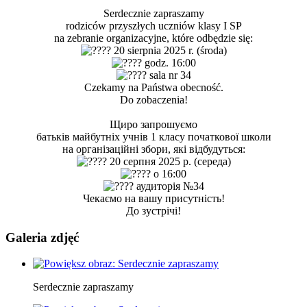
Serdecznie zapraszamy
rodziców przyszłych uczniów klasy I SP
na zebranie organizacyjne, które odbędzie się:
20 sierpnia 2025 r. (środa)
godz. 16:00
sala nr 34
Czekamy na Państwa obecność.
Do zobaczenia!
Щиро запрошуємо
батьків майбутніх учнів 1 класу початкової школи
на організаційні збори, які відбудуться:
20 серпня 2025 р. (середа)
о 16:00
аудиторія №34
Чекаємо на вашу присутність!
До зустрічі!
Galeria zdjęć
Serdecznie zapraszamy