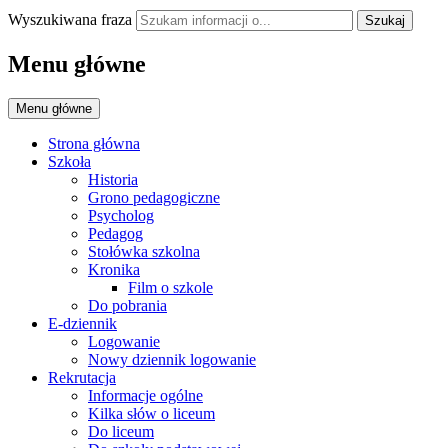
Wyszukiwana fraza
Szukaj
Menu główne
Menu główne
Strona główna
Szkoła
Historia
Grono pedagogiczne
Psycholog
Pedagog
Stołówka szkolna
Kronika
Film o szkole
Do pobrania
E-dziennik
Logowanie
Nowy dziennik logowanie
Rekrutacja
Informacje ogólne
Kilka słów o liceum
Do liceum