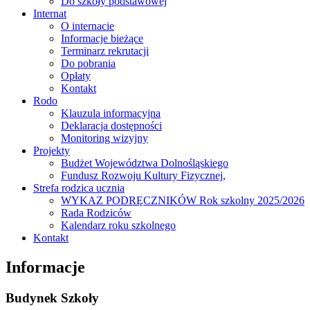
Do szkoły podstawowej
Internat
O internacie
Informacje bieżące
Terminarz rekrutacji
Do pobrania
Opłaty
Kontakt
Rodo
Klauzula informacyjna
Deklaracja dostępności
Monitoring wizyjny
Projekty
Budżet Województwa Dolnośląskiego
Fundusz Rozwoju Kultury Fizycznej,
Strefa rodzica ucznia
WYKAZ PODRĘCZNIKÓW Rok szkolny 2025/2026
Rada Rodziców
Kalendarz roku szkolnego
Kontakt
Informacje
Budynek Szkoły