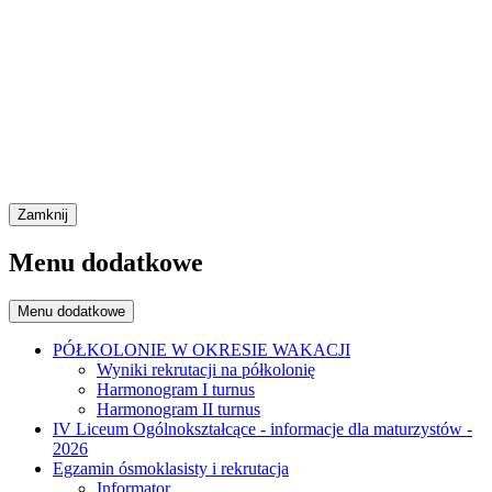
Zamknij
Menu dodatkowe
Menu dodatkowe
PÓŁKOLONIE W OKRESIE WAKACJI
Wyniki rekrutacji na półkolonię
Harmonogram I turnus
Harmonogram II turnus
IV Liceum Ogólnokształcące - informacje dla maturzystów -
2026
Egzamin ósmoklasisty i rekrutacja
Informator